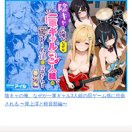
陰キャの俺、なぜか一軍ギャル3人組の罰ゲーム係に任命
される 〜尾上澪と軽音部編〜