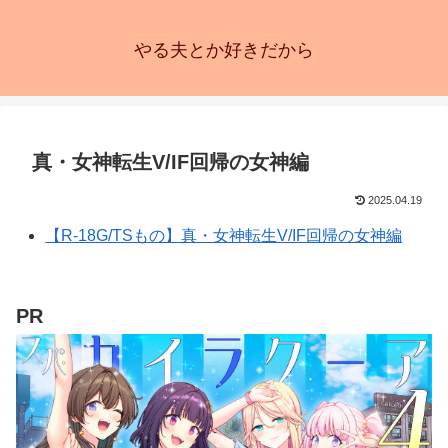
やる夫とか好きだから
真・女神転生V/IF回帰の女神編
2025.04.19
【R-18G/TSもの】真・女神転生V/IF回帰の女神編
PR