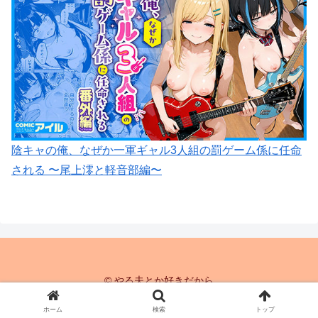
陰キャの俺、なぜか一軍ギャル3人組の罰ゲーム係に任命
される 〜尾上澪と軽音部編〜
© やる夫とか好きだから
ホーム
検索
トップ