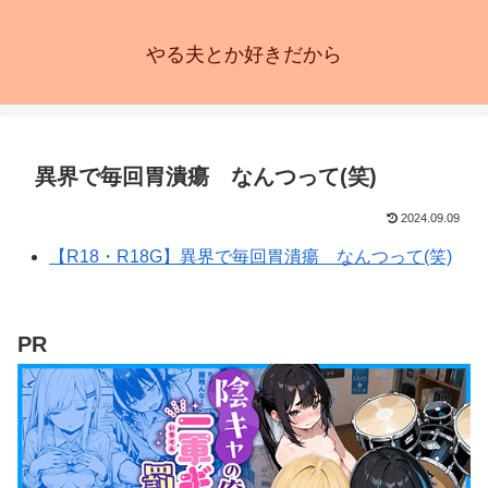
やる夫とか好きだから
異界で毎回胃潰瘍 なんつって(笑)
2024.09.09
【R18・R18G】異界で毎回胃潰瘍 なんつって(笑)
PR