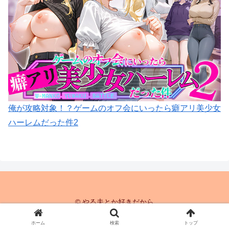
俺が攻略対象！？ゲームのオフ会にいったら癖アリ美少女
ハーレムだった件2
© やる夫とか好きだから
ホーム
検索
トップ