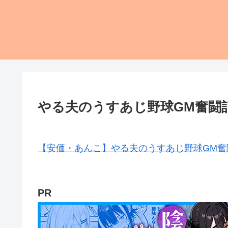
やる夫のうすあじ野球GM奮闘
【安価・あんこ】やる夫のうすあじ野球GM奮
PR