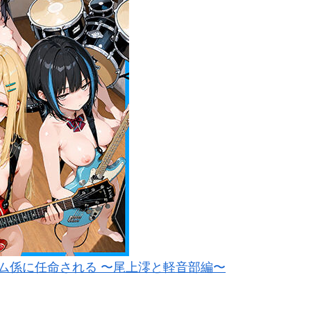
ム係に任命される 〜尾上澪と軽音部編〜