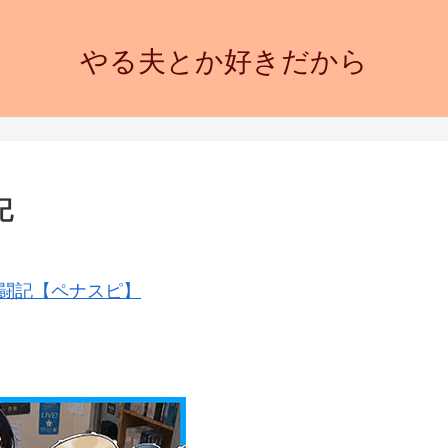
やる夫とか好きだから
記
闘記【ペナスピ】