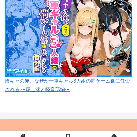
陰キャの俺、なぜか一軍ギャル3人組の罰ゲーム係に任命
される 〜尾上澪と軽音部編〜