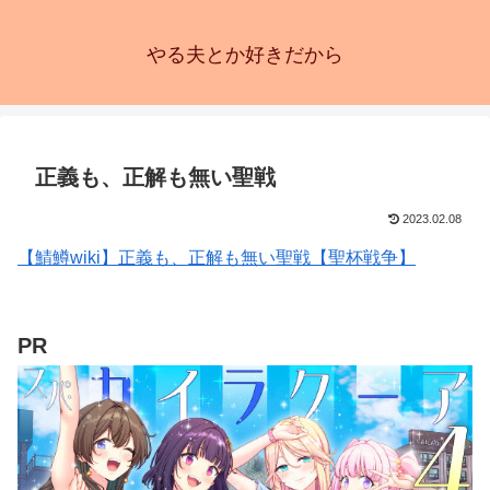
やる夫とか好きだから
正義も、正解も無い聖戦
2023.02.08
【鯖鱒wiki】正義も、正解も無い聖戦【聖杯戦争】
PR