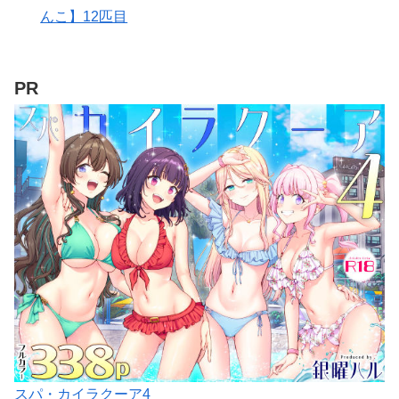
んこ】12匹目
PR
スパ・カイラクーア4