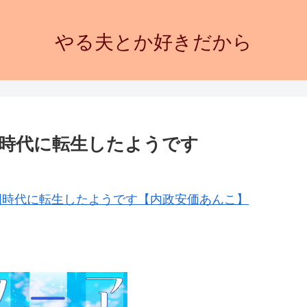
やる夫とか好きだから
時代に転生したようです
戦国時代に転生したようです【内政安価あんこ】