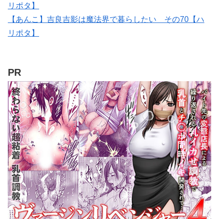
リポタ】
【あんこ】吉良吉影は魔法界で暮らしたい その70【ハ
リポタ】
PR