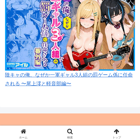
陰キャの俺、なぜか一軍ギャル3人組の罰ゲーム係に任命
される 〜尾上澪と軽音部編〜
© やる夫とか好きだから
ホーム
検索
トップ