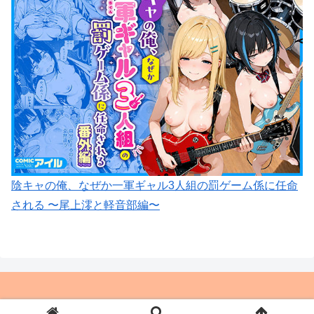
陰キャの俺、なぜか一軍ギャル3人組の罰ゲーム係に任命
される 〜尾上澪と軽音部編〜