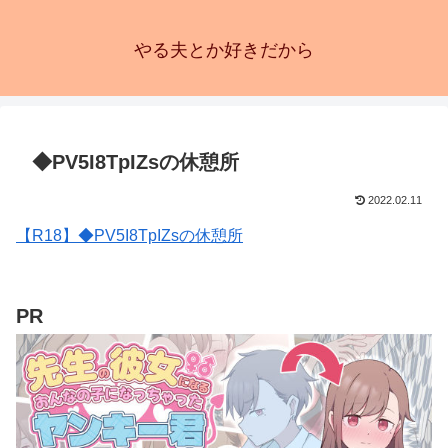
やる夫とか好きだから
◆PV5I8TpIZsの休憩所
2022.02.11
【R18】◆PV5I8TpIZsの休憩所
PR