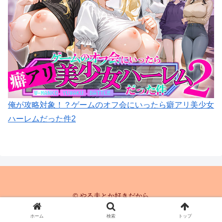
俺が攻略対象！？ゲームのオフ会にいったら癖アリ美少女
ハーレムだった件2
© やる夫とか好きだから
ホーム
検索
トップ