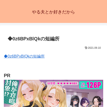
やる夫とか好きだから
◆0z6BPxBlQkの短編所
2021.09.10
◆0z6BPxBlQkの短編所
PR