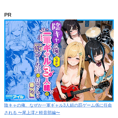
PR
陰キャの俺、なぜか一軍ギャル3人組の罰ゲーム係に任命
される 〜尾上澪と軽音部編〜