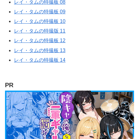
レイ・タムの特撮板 08
レイ・タムの特撮板 09
レイ・タムの特撮板 10
レイ・タムの特撮版 11
レイ・タムの特撮板 12
レイ・タムの特撮板 13
レイ・タムの特撮板 14
PR